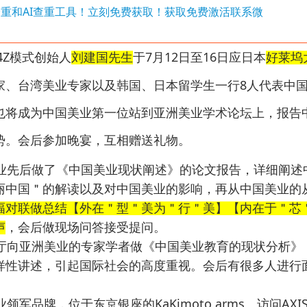
写降重和AI查重工具！立刻免费获取！获取免费激活联系微
4Z
7
12
16
模式创始人
刘建国先生
于
月
日至
日应日本
好莱坞
8
家、台湾美业专家以及韩国、日本留学生一行
人代表中
也将成为中国美业第一位站到亚洲美业学术论坛上，报告
势。会后参加晚宴，互相赠送礼物。
业先后做了《中国美业现状阐述》的论文报告，详细阐述
丽中国＂的解读以及对中国美业的影响，再从中国美业的
幅对联做总结【外在＂型＂美为＂行＂美】【内在于＂芯
声
，会后做现场问答接受提问。
厅向亚洲美业的专家学者做《中国美业教育的现状分析》
样性讲述，引起国际社会的高度重视。会后有很多人进行
KaKimoto arms
AXI
业领军品牌，位于东京银座的
。访问