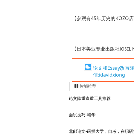
45
KOZO
【参观有
年历史的
店
日本美业专业出版社
【
JOSEL
论文和Essay改
信:idavidxiong
智能推荐
论文降重查重工具推荐
面试技巧-精华
北邮论文-函授大学，自考，在职研