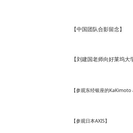
【中国团队合影留念】
向好莱坞大
【刘建国老师
KaKimoto
【参观东经银座的
AXIS】
【参观日本