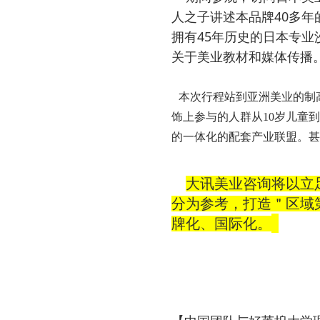
40
人之子讲述本品牌
多年
45
拥有
年历史的日本专业
关于美业教材和媒体传播
本次行程站到亚洲美业的制
饰上参与的人群从
10
岁儿童到
的一体化的配套产业联盟。甚
大讯美业咨询将以立
分为参考，打造＂区域
牌化、国际化。