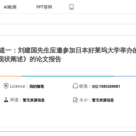
AI检测
PPT答辩
道一：刘建国先生应邀参加日本好莱坞大学举办的
现状阐述》的论文报告


Licence：
联系：
我的随笔
QQ:1585269081


环境：
大小：
暂无来源信息
暂无来源信息