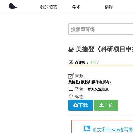
我的随笔
学术
翻译
美捷登《科研项目申报

3997
点评数：

来源：
美捷登( 版权归原作者所有)

平台：
暂无来源信息

标签：
下载
上传
论文和Essay改