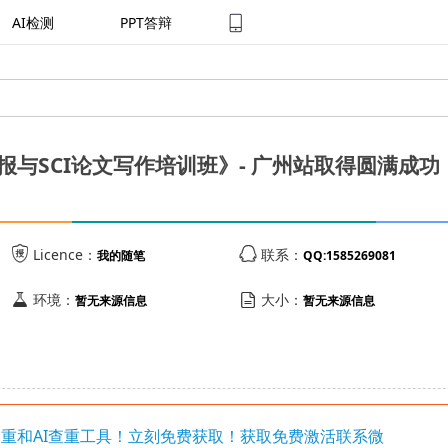
AI检测
PPT答辩
与SCI论文写作培训班》- 广州站取得圆满成功


Licence：
联系：
我的随笔
QQ:1585269081


环境：
大小：
暂无来源信息
暂无来源信息
写降重和AI查重工具！立刻免费获取！获取免费激活联系微