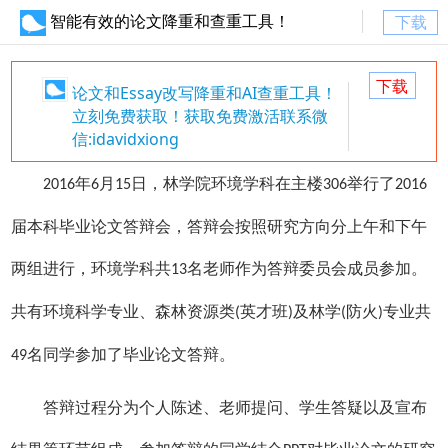
智能有效的论文降重和查重工具！
下载
下载
论文和Essay改写降重和AI查重工具！
立刻免费获取！获取免费激活联系微
信:idavidxiong
年
月
日，林学院环境学科在主楼
举行了
2016
6
15
306
2016
届本科毕业论文答辩会，答辩会按照研究方向分上午和下午
两组进行，环境学科共
名老师作为答辩委员会成员参加。
13
共有环境科学专业、森林资源类
英才班
及林学
防火
专业共
(
)
(
)
名同学参加了毕业论文答辩。
49
答辩过程分为个人陈述、老师提问、学生答疑以及宣布