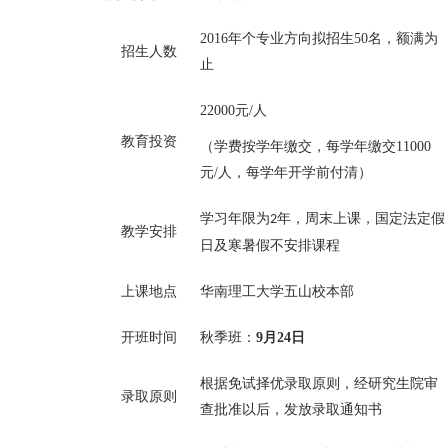
2016
年个专业方向拟招生
50
名，额满为
招生人数
止
22000
元
/
人
教育投资
（学费按学年缴交，每学年缴交
11000
元
/
人，每学年开学前付清）
学习年限为
年，周末上课，国定法定假
2
教学安排
日及寒暑假不安排课程
上课地点
华南理工大学五山校本部
开班时间
秋季班：
9
月24日
根据免试择优录取原则，经研究生院审
录取原则
查批准以后，发放录取通知书