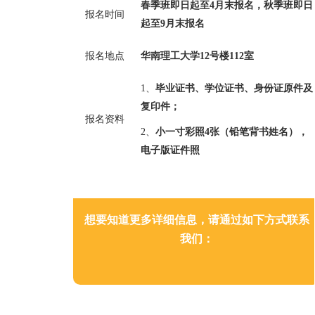
春季班即日起至
4
月末报名，秋季班即日
报名时间
起至
9
月末报名
报名地点
华南理工大学
12
号楼
112
室
1
、
毕业证书、学位证书、身份证原件及
复印件；
报名资料
2
、
小一寸彩照
4
张（铅笔背书姓名），
电子版证件照
想要知道更多详细信息，请通过如下方式联系
我们：