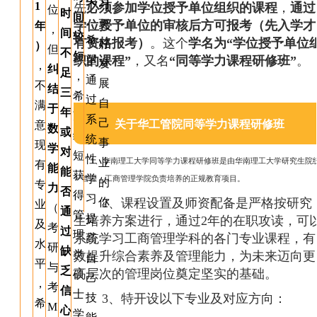
类
习
1
先
必须参加学位授予单位组织的课程
，
通过
位
时
间
、
更
学位授予单位的审核后方可报考（先入学才
年
，
间
较
希
有资格报考）
。这个
学名为“学位授予单位
好
）
但
不
短
织的课程”
，又名
“同等学力课程研修班”
。
望
发
，
纠
足
，
通
展
不
结
三
希
过
自
满
于
年
望
系
己
关于华工管院同等学力课程研修班
意
数
或
缩
统
事
现
学
对
短
性
1、华南理工大学同等学力课程研修班是由华南理工大学研究生院
业
有
能
能
获
学
一管理，工商管理学院负责培养的正规教育项目。
的
专
力
否
得
习
2、课程设置及师资配备是严格按研究
你
业
（
通
管
提
生培养方案进行，通过2年的在职攻读，可
及
考
过
理
系统学习工商管理学科的各门专业课程，有
高
水
研
缺
类
效提升综合素养及管理能力，为未来迈向更
自
平
与
乏
高层次的管理岗位奠定坚实的基础。
硕
己
，
考
信
士
3、特开设以下专业及对应方向：
技
希
M
心
学