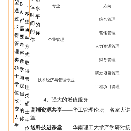
能
望
B
，
专业
方向
位
水
通
A
希
时
平
过
综合管理
都
望
间
的
取
需
换
的
你
营销管理
得
要
种
你
企业管理
管
考
方
人力资源管理
理
察
式
类
财务管理
数
取
硕
学
得
研发项目管理
士
与
管
技术经济与管理专业
学
逻
工程项目管理
理
位
辑
类
4、强大的增值服务：
改
）
硕
变
高端资源共享
——华工管理论坛、名家大讲
的
士
堂
人
你
学
生
送科技进课堂
——华南理工大学产学研对接
位