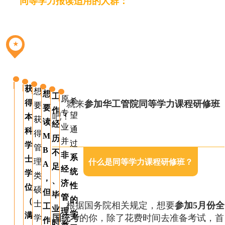
同等学力报读适用的人群：
★
获
想
想
工
原
希
得
就来
参加华工管院同等学力课程研修班
要
要
作
专
望
吧！
本
获
读
经
业
通
科
得
M
历
并
过
学
管
B
不
非
系
士
理
什么是同等学力课程研修班？
A
足
经
统
学
类
，
、
济
性
位
硕
但
毕
管
的
（
士
根据国务院相关规定，想要
参加
5
月份全
工
业
理
学
满
国统考
的你，除了花费时间去准备考试，首
学
作
时