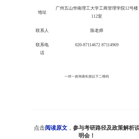
广州五山华南理工大学工商管理学院
12
号楼
地址
112
室
联系人
陈老师
联系电
020-87114672 87114969
话
一对一咨询请长按以下二维码
点击
阅读原文
，
参与考研路径及政策解析
明会！