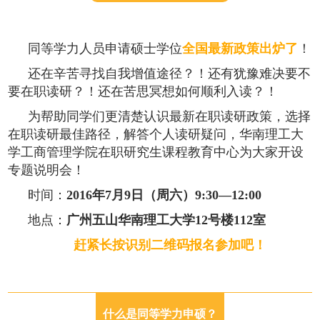
同等学力人员申请硕士学位
全国最新政策出炉了
！
还在辛苦寻找自我增值途径？！还有犹豫难决要不
要在职读研？！还在苦思冥想如何顺利入读？！
为帮助同学们更清楚认识
最新在职读研政策，选择
在职读研最佳路径，解答个人读研疑问，
华南理工大
学工商管理学院在职研究生课程教育中心
为大家开设
专题说明会！
时间：
2016年7月9日（周六）9:30—12:00
地点：
广州五山华南理工大学
12号楼112室
赶紧长按识别二维码报名参加吧！
什么是同等学力申硕？