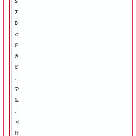
5
7
0
欢
迎
家
长
、
学
生
、
同
行