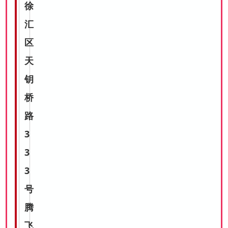
徐
汇
区
天
钥
桥
路
3
3
3
号
腾
飞