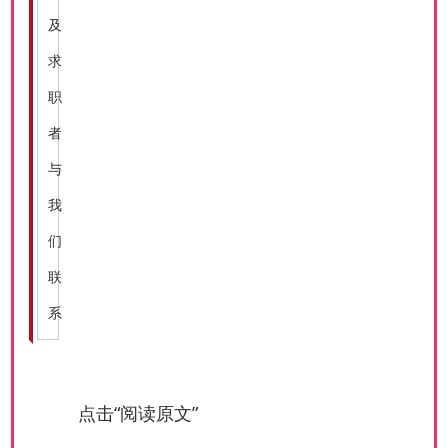
及
求
职
者
与
我
们
联
系
点击“阅读原文”