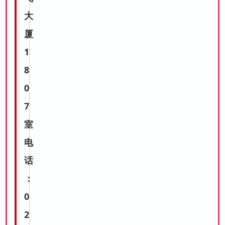
大
厦
1
8
0
7
室
电
话
：
0
2