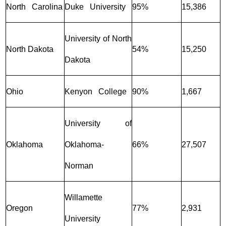
North Carolina
Duke University
95%
15,386
University of North
North Dakota
54%
15,250
Dakota
Ohio
Kenyon College
90%
1,667
University of
Oklahoma
Oklahoma-
66%
27,507
Norman
Willamette
Oregon
77%
2,931
University