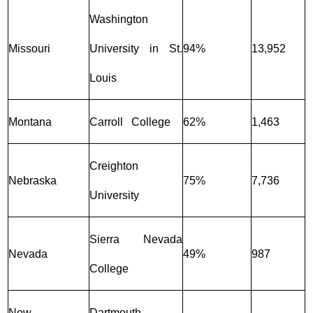
Washington
Missouri
University in St.
94%
13,952
Louis
Montana
Carroll College
62%
1,463
Creighton
Nebraska
75%
7,736
University
Sierra Nevada
Nevada
49%
987
College
New
Dartmouth