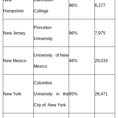
96%
6,277
Hampshire
College
Princeton
New Jersey
96%
7,975
University
University of New
New Mexico
46%
29,033
Mexico
Columbia
New York
University in the
95%
26,471
City of New York