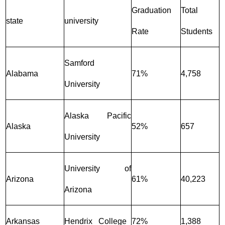
Graduation
Total
state
university
Rate
Students
Samford
Alabama
71%
4,758
University
Alaska Pacific
Alaska
52%
657
University
University of
Arizona
61%
40,223
Arizona
Arkansas
Hendrix College
72%
1,388