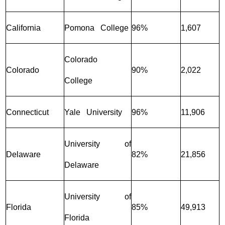
California
Pomona College
96%
1,607
Colorado
Colorado
90%
2,022
College
Connecticut
Yale University
96%
11,906
University of
Delaware
82%
21,856
Delaware
University of
Florida
85%
49,913
Florida