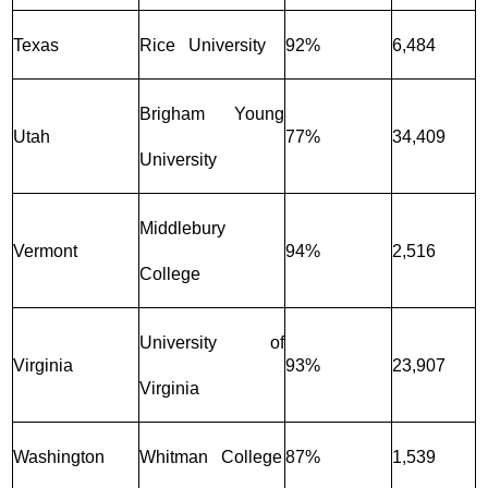
Texas
Rice University
92%
6,484
Brigham Young
Utah
77%
34,409
University
Middlebury
Vermont
94%
2,516
College
University of
Virginia
93%
23,907
Virginia
Washington
Whitman College
87%
1,539