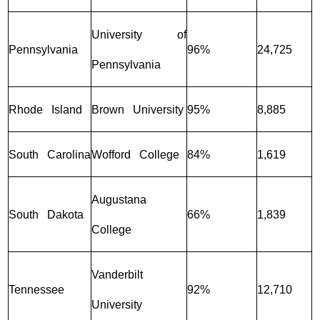
University of
Pennsylvania
96%
24,725
Pennsylvania
Rhode Island
Brown University
95%
8,885
South Carolina
Wofford College
84%
1,619
Augustana
South Dakota
66%
1,839
College
Vanderbilt
Tennessee
92%
12,710
University