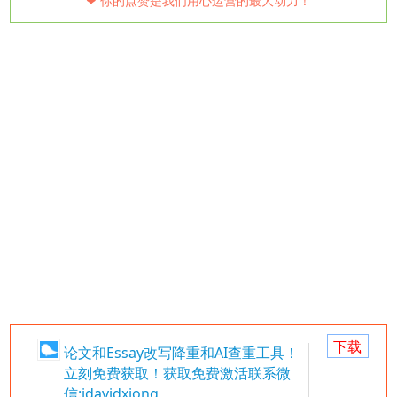
❤ 你的点赞是我们用心运营的最大动力！
下载
论文和Essay改写降重和AI查重工具！
立刻免费获取！获取免费激活联系微
信:idavidxiong