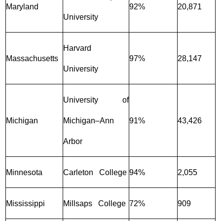
Maryland
92%
20,871
University
Harvard
Massachusetts
97%
28,147
University
University of
Michigan
Michigan–Ann
91%
43,426
Arbor
Minnesota
Carleton College
94%
2,055
Mississippi
Millsaps College
72%
909