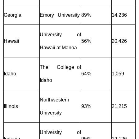
Georgia
Emory University
89%
14,236
University of
Hawaii
56%
20,426
Hawaii at Manoa
The College of
Idaho
64%
1,059
Idaho
Northwestern
Illinois
93%
21,215
University
University of
Indiana
95%
12,126