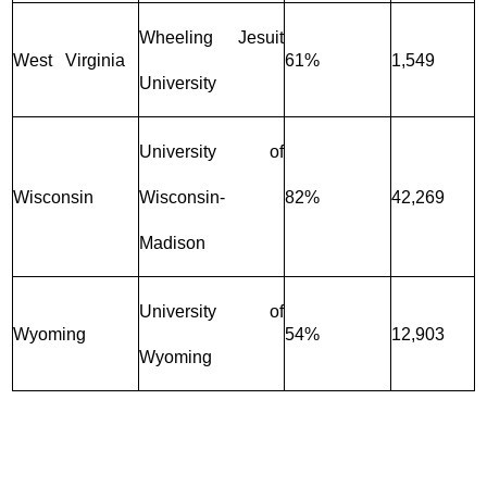
Wheeling Jesuit
West Virginia
61%
1,549
University
University of
Wisconsin
Wisconsin-
82%
42,269
Madison
University of
Wyoming
54%
12,903
Wyoming