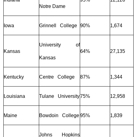
Notre Dame
Iowa
Grinnell College
90%
1,674
University of
Kansas
64%
27,135
Kansas
Kentucky
Centre College
87%
1,344
Louisiana
Tulane University
75%
12,958
Maine
Bowdoin College
95%
1,839
Johns Hopkins