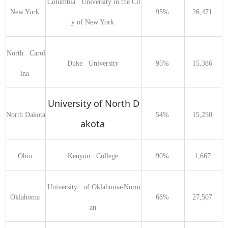
Columbia   University in the Cit
New York 
95% 
26,471 
y of New York 
North   Carol
Duke   University 
95% 
15,386 
ina 
University of North D
North Dakota 
54% 
15,250 
akota
Ohio 
Kenyon   College 
90% 
1,667 
University   of Oklahoma-Norm
Oklahoma 
66% 
27,507 
an 