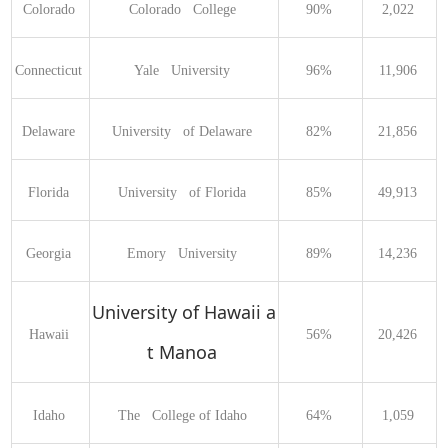
Colorado 
Colorado   College 
90% 
2,022 
Connecticut 
Yale   University 
96% 
11,906 
Delaware 
University   of Delaware 
82% 
21,856 
Florida 
University   of Florida 
85% 
49,913 
Georgia 
Emory   University 
89% 
14,236 
University of Hawaii a
Hawaii 
56% 
20,426 
t Manoa
Idaho 
The   College of Idaho 
64% 
1,059 