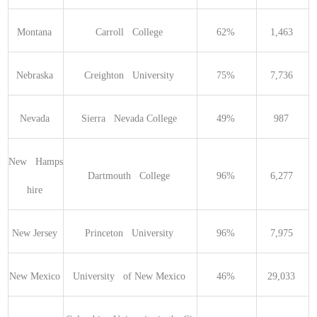
Montana 
Carroll   College 
62% 
1,463 
Nebraska 
Creighton   University 
75% 
7,736 
Nevada 
Sierra   Nevada College 
49% 
987 
New   Hamps
Dartmouth   College 
96% 
6,277 
hire 
New Jersey 
Princeton   University 
96% 
7,975 
New Mexico 
University   of New Mexico 
46% 
29,033 