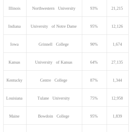
Illinois 
Northwestern   University 
93% 
21,215 
Indiana 
University   of Notre Dame 
95% 
12,126 
Iowa 
Grinnell   College 
90% 
1,674 
Kansas 
University   of Kansas 
64% 
27,135 
Kentucky 
Centre   College 
87% 
1,344 
Louisiana 
Tulane   University 
75% 
12,958 
Maine 
Bowdoin   College 
95% 
1,839 