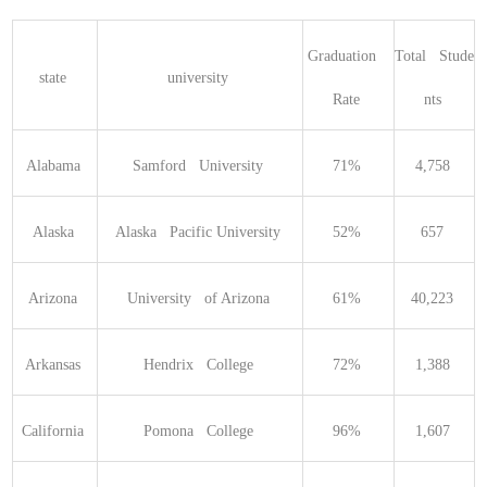
Graduation   
Total   Stude
state 
university 
Rate 
nts 
Alabama 
Samford   University 
71% 
4,758 
Alaska 
Alaska   Pacific University 
52% 
657 
Arizona 
University   of Arizona 
61% 
40,223 
Arkansas 
Hendrix   College 
72% 
1,388 
California 
Pomona   College 
96% 
1,607 