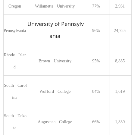
Oregon 
Willamette   University 
77% 
2,931 
University of Pennsylv
Pennsylvania 
96% 
24,725 
ania
Rhode   Islan
Brown   University 
95% 
8,885 
d 
South   Carol
Wofford   College 
84% 
1,619 
ina 
South   Dako
Augustana   College 
66% 
1,839 
ta 