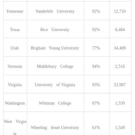
Tennessee 
Vanderbilt   University 
92% 
12,710 
Texas 
Rice   University 
92% 
6,484 
Utah 
Brigham   Young University 
77% 
34,409 
Vermont 
Middlebury   College 
94% 
2,516 
Virginia 
University   of Virginia 
93% 
23,907 
Washington 
Whitman   College 
87% 
1,539 
West   Virgin
Wheeling   Jesuit University 
61% 
1,549 
ia 