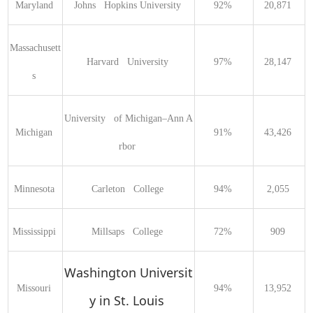
Maryland 
Johns   Hopkins University 
92% 
20,871 
Massachusett
Harvard   University 
97% 
28,147 
s 
University   of Michigan–Ann A
Michigan 
91% 
43,426 
rbor 
Minnesota 
Carleton   College 
94% 
2,055 
Mississippi 
Millsaps   College 
72% 
909 
Washington Universit
Missouri 
94% 
13,952 
y in St. Louis