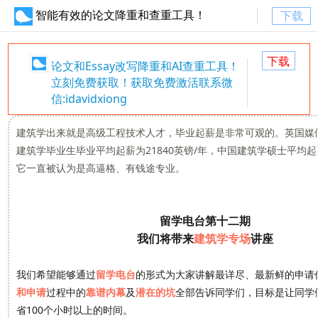
智能有效的论文降重和查重工具！
下载
下载
论文和Essay改写降重和AI查重工具！
立刻免费获取！获取免费激活联系微
信:idavidxiong
建筑学出来就是高级工程技术人才，毕业起薪是非常可观的。英国媒
建筑学毕业生毕业平均起薪为21840英镑/
年，中国建筑学硕士平均起薪
它一直被认为是高逼格、有钱途专业。
留学电台第十二期
我们将带来
建筑学专场
讲座
我们希望能够通过
留学电台
的形式为大家讲解最详尽、最新鲜的申请
和申请
过程中的
靠谱内幕
及
潜在的坑
全部告诉同学们，目标是让同学
省100个小时以上的时间。