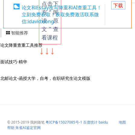
点击下
下载
论文和Essay改写降重和AI查重工具！
方
“阅
立刻免费获取！获取免费激活联系微
读原
信:idavidxiong
文”
查
智能推荐
看课程
论文降重查重工具推荐
↓↓↓
面试技巧-精华
北邮论文-函授大学，自考，在职研究生论文模版
© 2015-2019
我的随笔
粤ICP备15027085号-1
百度统计
baidu
地图
帮助
朱雀AI鉴定官网