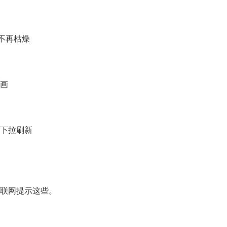
下载不再枯燥
动画
拉的下拉刷新
联网提示这些。