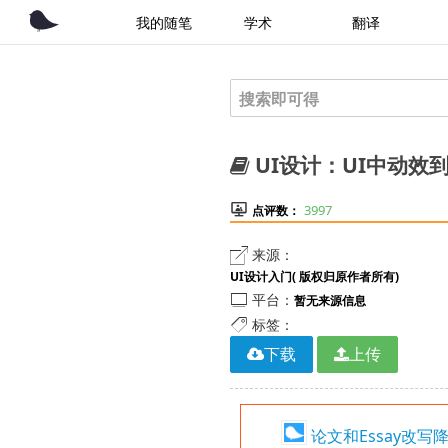
我的随笔
学术
翻译
UI设计：UI中动效

3997
点评数：

来源：
UI设计入门( 版权归原作者所有)

平台：
暂无来源信息

标签：
下载
上传
论文和Essay改