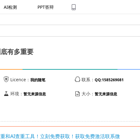
AI检测
PPT答辩
到底有多重要


Licence：
联系：
我的随笔
QQ:1585269081


环境：
大小：
暂无来源信息
暂无来源信息
写降重和AI查重工具！立刻免费获取！获取免费激活联系微